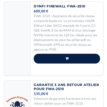
DYNFI FIREWALL FWA-2510
600,00
€
FWA-2510 : Appliance de sécurité réseau
compacte basée sur un processeur Intel®
Elkhart Lake J6412, équipée de 4 ports 2,5
GbE Intel®, 8 Go de RAM et d’un stockage
NVMe industriel de 128 Go, idéale pour les
déploiements de pare-feu pfSense® ou
OPNsense®, VPN et sécurité réseau en
agence ou PME.
GARANTIE 3 ANS RETOUR ATELIER
POUR FWA-2510
135,00
€
Extension de garantie hardware à trois ans
retour atelier pour un FWA-2510.