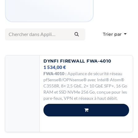
Trier par
DYNFI FIREWALL FWA-4010
1 534,00
€
FWA-4010 :
Appliance de sécurité réseau
pfSense®/OPNsense® avec Intel® Atom®
C3558R, 8× 2,5 GbE, 2× 10 GbE SFP+, 16 Go
RAM et SSD NVMe 256 Go, conçue pour les
pare-feux, VPN et réseaux à haut débit.